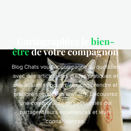
Cartographiez le
bien-
être
de votre compagnon
Blog Chats vous accompagne au quotidien
avec des articles, des guides pratiques et
des actualités pour mieux comprendre et
prendre soin de vos animaux. Découvrez
une communauté de passionnés qui
partagent leurs expériences et leurs
connaissances.