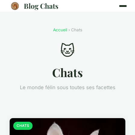
Blog Chats
Accueil
› Chats
🐱
Chats
Le monde félin sous toutes ses facettes
CHATS