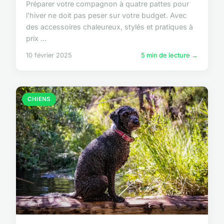
Préparer votre compagnon à quatre pattes pour
l'hiver ne doit pas peser sur votre budget. Avec
des accessoires chaleureux, stylés et pratiques à
prix ...
10 février 2025
5 min de lecture →
CHIENS