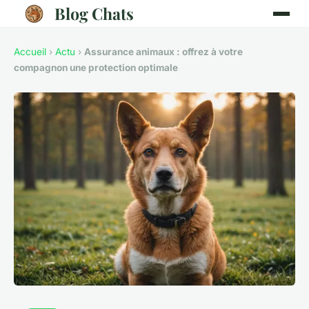
Blog Chats
Accueil
›
Actu
›
Assurance animaux : offrez à votre
compagnon une protection optimale