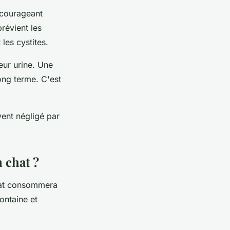
ncourageant
révient les
les cystites.
eur urine. Une
long terme. C'est
uvent négligé par
 chat ?
at consommera
ontaine et