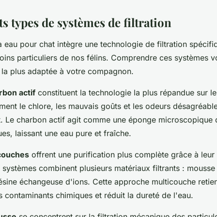
ts types de systèmes de filtration
 eau pour chat intègre une technologie de filtration spécif
oins particuliers de nos félins. Comprendre ces systèmes 
on la plus adaptée à votre compagnon.
rbon actif
constituent la technologie la plus répandue sur le
ement le chlore, les mauvais goûts et les odeurs désagréabl
t. Le charbon actif agit comme une éponge microscopique q
es, laissant une eau pure et fraîche.
-couches
offrent une purification plus complète grâce à leu
 systèmes combinent plusieurs matériaux filtrants : mousse p
résine échangeuse d'ions. Cette approche multicouche retient
es contaminants chimiques et réduit la dureté de l'eau.
ousse
se concentrent sur la filtration mécanique des particu