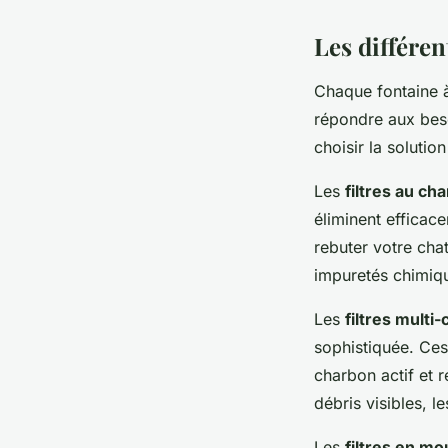
Les différen
Chaque fontaine à
répondre aux bes
choisir la soluti
Les
filtres au cha
éliminent efficac
rebuter votre cha
impuretés chimiqu
Les
filtres multi
sophistiquée. Ces
charbon actif et 
débris visibles, l
Les
filtres en m