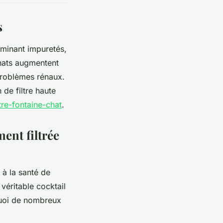
s
iminant impuretés,
chats augmentent
problèmes rénaux.
 de filtre haute
tre-fontaine-chat
.
ment filtrée
 à la santé de
véritable cocktail
quoi de nombreux