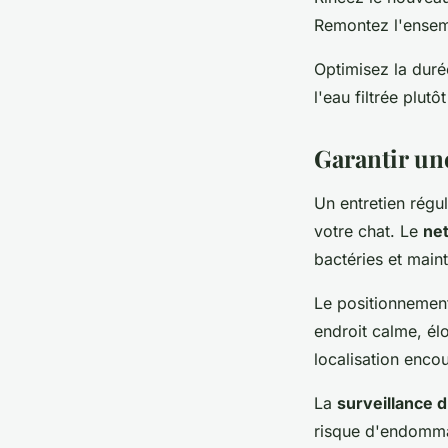
Remontez l'ensemb
Optimisez la durée
l'eau filtrée plut
Garantir un
Un entretien régu
votre chat. Le
ne
bactéries et maint
Le positionnement
endroit calme, él
localisation encou
La
surveillance 
risque d'endommag