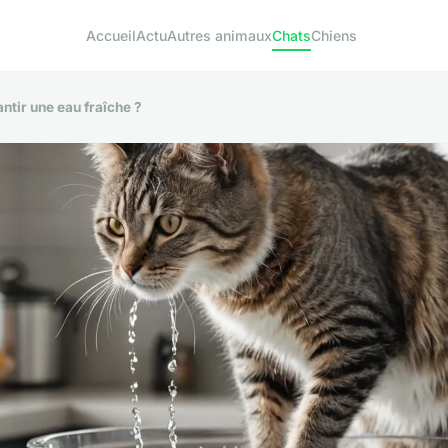
Accueil
Actu
Autres animaux
Chats
Chiens
ntir une eau fraîche ?