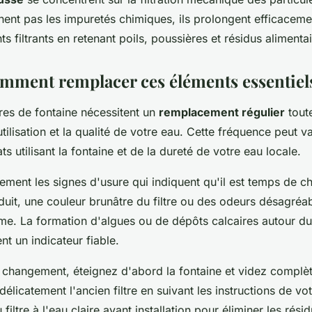
inent pas les impuretés chimiques, ils prolongent efficaceme
s filtrants en retenant poils, poussières et résidus alimentai
mment remplacer ces éléments essentiel
tres de fontaine nécessitent un
remplacement régulier
toute
tilisation et la qualité de votre eau. Cette fréquence peut v
 utilisant la fontaine et de la dureté de votre eau locale.
vement les signes d'usure qui indiquent qu'il est temps de ch
duit, une couleur brunâtre du filtre ou des odeurs désagréab
me. La formation d'algues ou de dépôts calcaires autour d
t un indicateur fiable.
 changement, éteignez d'abord la fontaine et videz complè
 délicatement l'ancien filtre en suivant les instructions de v
filtre à l'eau claire avant installation pour éliminer les rés