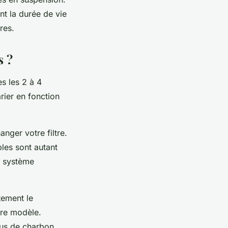
nt la durée de vie
res.
s ?
s les 2 à 4
arier en fonction
anger votre filtre.
les sont autant
u système
tement le
otre modèle.
idus de charbon.