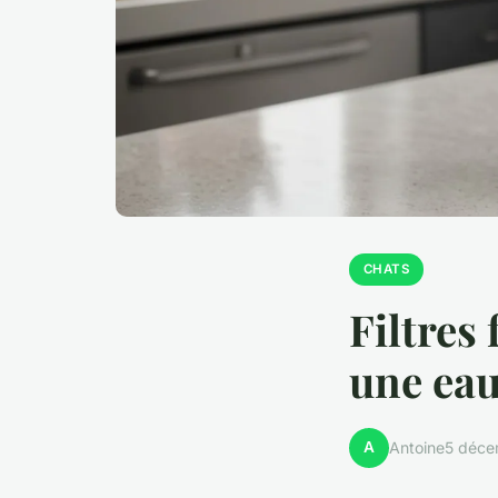
CHATS
Filtres
une eau
A
Antoine
5 déce