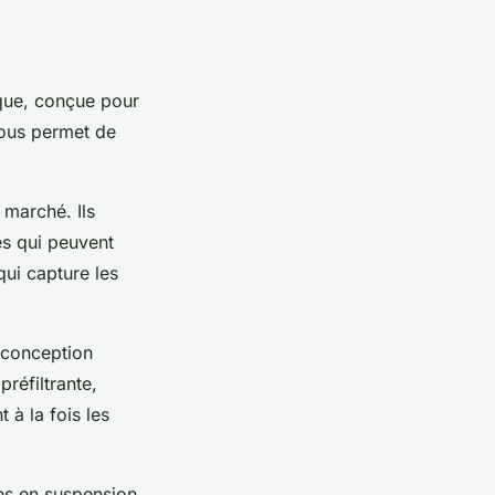
ique, conçue pour
vous permet de
 marché. Ils
es qui peuvent
ui capture les
r conception
réfiltrante,
 à la fois les
les en suspension.